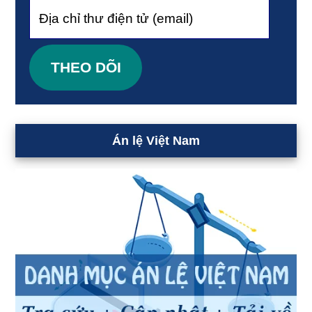
Địa
chỉ
thư
THEO DÕI
điện
tử
(email)
Án lệ Việt Nam