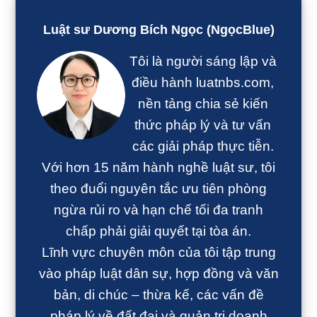
Sidebar
chính
Luật sư Dương Bích Ngọc (NgọcBlue)
Tôi là người sáng lập và
điều hành luatnbs.com,
nền tảng chia sẻ kiến
thức pháp lý và tư vấn
các giải pháp thực tiễn.
Với hơn 15 năm hành nghề luật sư, tôi
theo đuổi nguyên tắc ưu tiên phòng
ngừa rủi ro và hạn chế tối đa tranh
chấp phải giải quyết tại tòa án.
Lĩnh vực chuyên môn của tôi tập trung
vào pháp luật dân sự, hợp đồng và văn
bản, di chúc – thừa kế, các vấn đề
pháp lý về đất đai và quản trị doanh