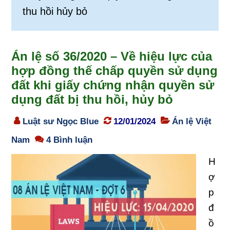
thu hồi hủy bỏ
Án lệ số 36/2020 – Về hiệu lực của
hợp đồng thế chấp quyền sử dụng
đất khi giấy chứng nhận quyền sử
dụng đất bị thu hồi, hủy bỏ
Luật sư Ngọc Blue
12/01/2024
Án lệ Việt
Nam
4 Bình luận
H
ợ
p
đ
ồ