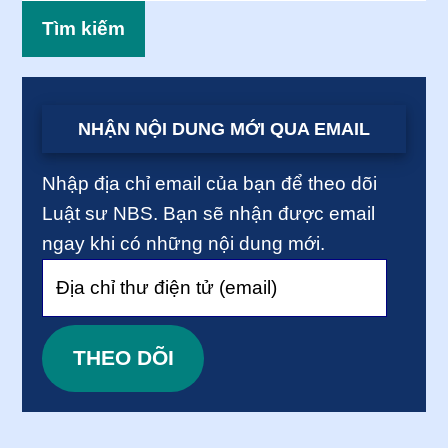
NHẬN NỘI DUNG MỚI QUA EMAIL
Nhập địa chỉ email của bạn để theo dõi
Luật sư NBS. Bạn sẽ nhận được email
ngay khi có những nội dung mới.
Địa
chỉ
thư
THEO DÕI
điện
tử
(email)