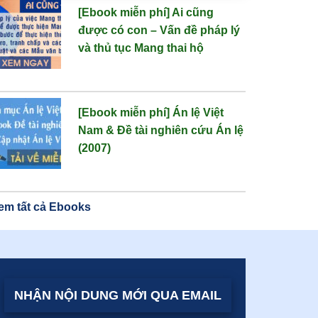
[Ebook miễn phí] Ai cũng
được có con – Vấn đề pháp lý
và thủ tục Mang thai hộ
[Ebook miễn phí] Án lệ Việt
Nam & Đề tài nghiên cứu Án lệ
(2007)
em tất cả Ebooks
NHẬN NỘI DUNG MỚI QUA EMAIL