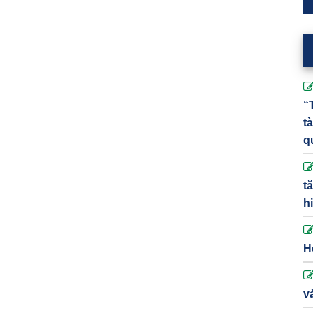
“
t
q
t
h
H
v