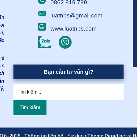
0862.819.799
luatnbs@gmail.com
ấn
ọi
www.luatnbs.com
n,
ắc
mà
âm
Bạn cần tư vấn gì?
ch
ân
Tìm
ý,
kiếm...
016–2026 ·
Thông tin liên hệ
· Sử dụng
Theme Paradise
và
H