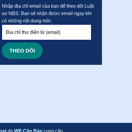
Nhập địa chỉ email của bạn để theo dõi Luật
sư NBS. Bạn sẽ nhận được email ngay khi
có những nội dung mới.
Địa
chỉ
thư
điện
THEO DÕI
tử
(email)
ost
do
WP Căn Bản
cung cấp