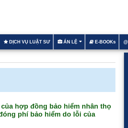
DỊCH VỤ LUẬT SƯ
ÁN LỆ
E-BOOKs
@
S
c
ực của hợp đồng bảo hiểm nhân thọ
óng phí bảo hiểm do lỗi của