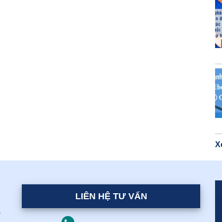
X
LIÊN HỆ TƯ VẤN