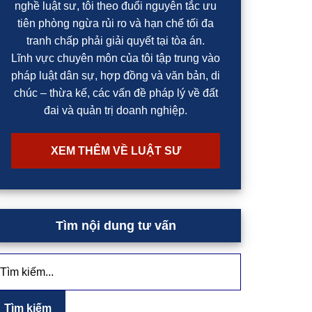
nghề luật sư, tôi theo đuổi nguyên tắc ưu
tiên phòng ngừa rủi ro và hạn chế tối đa
tranh chấp phải giải quyết tại tòa án.
Lĩnh vực chuyên môn của tôi tập trung vào
pháp luật dân sự, hợp đồng và văn bản, di
chúc – thừa kế, các vấn đề pháp lý về đất
đai và quản trị doanh nghiệp.
XEM THÊM VỀ LUẬT SƯ
Tìm nội dung tư vấn
ìm
ếm...