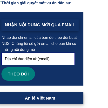
Thời gian giải quyết một vụ án dân sự
NHẬN NỘI DUNG MỚI QUA EMAIL
Nhập địa chỉ email của bạn để theo dõi Luật
NBS. Chúng tôi sẽ gửi email cho bạn khi có
những nội dung mới.
Địa
chỉ
thư
điện
THEO DÕI
tử
(email)
Án lệ Việt Nam