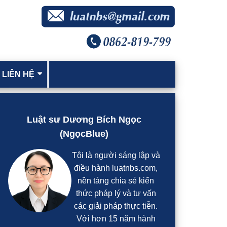
 LIÊN HỆ
idebar
hính
Luật sư Dương Bích Ngọc
(NgọcBlue)
Tôi là người sáng lập và
điều hành luatnbs.com,
nền tảng chia sẻ kiến
thức pháp lý và tư vấn
các giải pháp thực tiễn.
Với hơn 15 năm hành