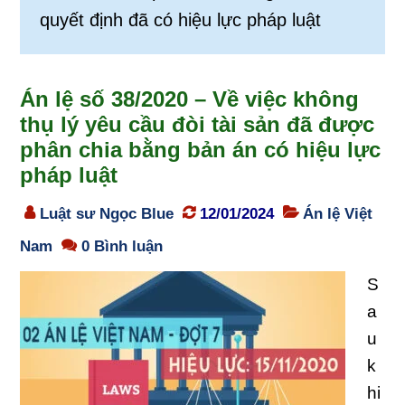
quyết định đã có hiệu lực pháp luật
Án lệ số 38/2020 – Về việc không
thụ lý yêu cầu đòi tài sản đã được
phân chia bằng bản án có hiệu lực
pháp luật
Luật sư Ngọc Blue
12/01/2024
Án lệ Việt
Nam
0 Bình luận
S
a
u
k
hi