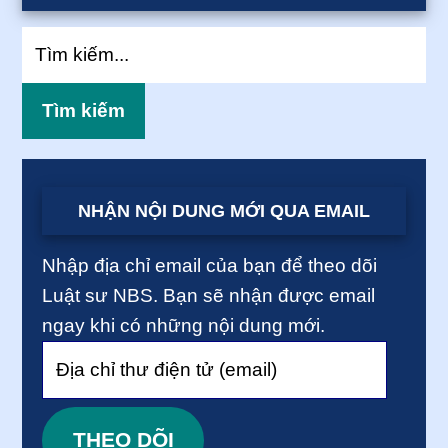
Tìm
kiếm...
NHẬN NỘI DUNG MỚI QUA EMAIL
Nhập địa chỉ email của bạn để theo dõi
Luật sư NBS. Bạn sẽ nhận được email
ngay khi có những nội dung mới.
Địa
chỉ
thư
THEO DÕI
điện