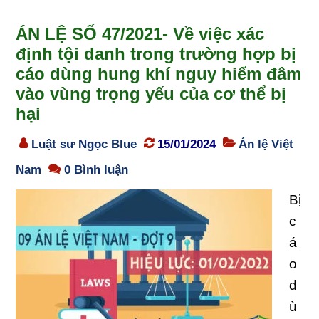
ÁN LỆ SỐ 47/2021- Về việc xác
định tội danh trong trường hợp bị
cáo dùng hung khí nguy hiểm đâm
vào vùng trọng yếu của cơ thể bị
hại
Luật sư Ngọc Blue
15/01/2024
Án lệ Việt
Nam
0 Bình luận
Bị
c
á
o
d
ù