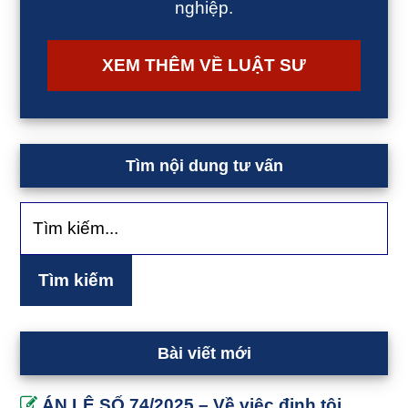
nghiệp.
XEM THÊM VỀ LUẬT SƯ
Tìm nội dung tư vấn
Tìm
kiếm...
Bài viết mới
ÁN LỆ SỐ 74/2025 – Về việc định tội