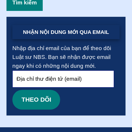
NHẬN NỘI DUNG MỚI QUA EMAIL
Nhập địa chỉ email của bạn để theo dõi
Luật sư NBS. Bạn sẽ nhận được email
ngay khi có những nội dung mới.
Địa
chỉ
thư
THEO DÕI
điện
tử
(email)