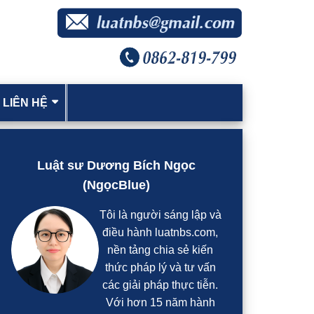
 LIÊN HỆ
idebar
hính
Luật sư Dương Bích Ngọc
(NgọcBlue)
Tôi là người sáng lập và
điều hành luatnbs.com,
nền tảng chia sẻ kiến
thức pháp lý và tư vấn
các giải pháp thực tiễn.
Với hơn 15 năm hành