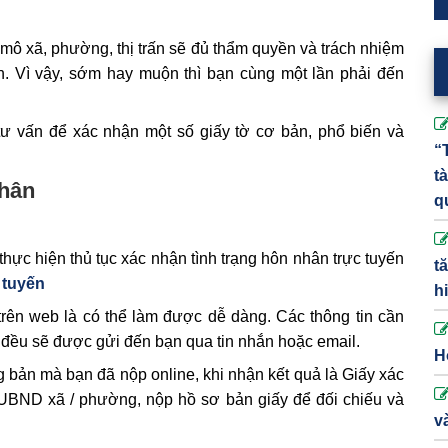
mô xã, phường, thị trấn sẽ đủ thẩm quyền và trách nhiệm
n. Vì vậy, sớm hay muộn thì bạn cùng một lần phải đến
tư vấn để xác nhận một số giấy tờ cơ bản, phổ biến và
“
t
nhân
q
ực hiện thủ tục xác nhận tình trạng hôn nhân trực tuyến
t
 tuyến
h
rên web là có thể làm được dễ dàng. Các thông tin cần
.. đều sẽ được gửi đến bạn qua tin nhắn hoặc email.
H
 bản mà bạn đã nộp online, khi nhận kết quả là Giấy xác
p UBND xã / phường, nộp hồ sơ bản giấy để đối chiếu và
v