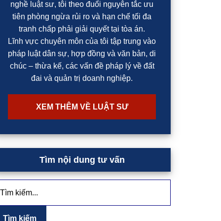
nghề luật sư, tôi theo đuổi nguyên tắc ưu
tiên phòng ngừa rủi ro và hạn chế tối đa
tranh chấp phải giải quyết tại tòa án.
Lĩnh vực chuyên môn của tôi tập trung vào
pháp luật dân sự, hợp đồng và văn bản, di
chúc – thừa kế, các vấn đề pháp lý về đất
đai và quản trị doanh nghiệp.
XEM THÊM VỀ LUẬT SƯ
Tìm nội dung tư vấn
ìm
ếm...