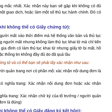
ng mắc nhất. Xác nhận này bạn sẽ gặp khi không có đủ
ột giao dịch, hoặc làm một số thủ tục hành chính. Đó có
khi không thể có Giấy chứng tử):
gười mất vào thời điểm mà hệ thống văn bản và thủ tục
g người mất nhưng không làm thủ tục khai tử mà chỉ tiến
ia đình có làm thủ tục khai tử nhưng giấy tờ bị mất, hồ
c thông tin không đầy đủ do đã quá lâu
ng tử và có thể bạn sẽ phải lấy xác nhận như sau:
ười quản trang nơi có phần mộ: xác nhận nội dung đơn là
có nghĩa trang: Xác nhận nội dung đơn hoặc xác nhận
ĩa trang: Xác nhận chữ ký của tổ trưởng / người quản
đơn là đúng)
i không thể có Giấy đăng ký kết hôn):