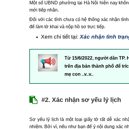
Một số UBND phường tại Hà Nội hiện nay không 
mới tiếp nhận.
Đối với các tỉnh chưa có hệ thống xác nhận tì
để làm tờ khai và nộp hồ sơ trực tiếp.
Xem chi tiết tại:
Xác nhận tình trạ
Từ 15/6/2022, người dân TP.
trên địa bàn thành phố để tríc
mẹ con ..v..v..
#2. Xác nhận sơ yếu lý lịch
Sơ yếu lý lịch là một loại giấy tờ rất dễ xác
nhiệm. Bởi vì, nếu như bạn để ý nội dung xác n