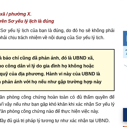
 xã / phường X.
ên Sơ yếu lý lịch là đúng
 yếu lý lịch của bạn là đúng, do đó họ sẽ không phải
hải chịu trách nhiệm về nội dung của Sơ yếu lý lịch.
à báo chí cũng đã phản ánh, đó là UBND xã,
 công dân vì lý do gia đình họ không hoặc
 quỹ của địa phương. Hành vi này của UBND là
cần phản ánh với họ nếu như gặp trường hợp này
văn phòng công chứng hoàn toàn có đủ thẩm quyền để
 Vì vậy nếu như bạn gặp khó khăn khi xác nhận Sơ yếu lý
 Văn phòng công chứng nào để thực hiện việc này.
ầy đủ giá trị pháp lý tương tự như xác nhận tại UBND.