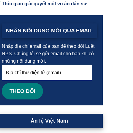
Thời gian giải quyết một vụ án dân sự
NHẬN NỘI DUNG MỚI QUA EMAIL
Nhập địa chỉ email của bạn để theo dõi Luật
NBS. Chúng tôi sẽ gửi email cho bạn khi có
những nội dung mới.
Địa
chỉ
thư
điện
THEO DÕI
tử
(email)
Án lệ Việt Nam